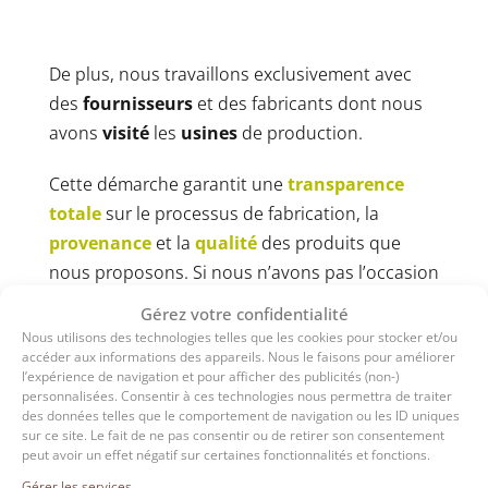
De plus, nous travaillons exclusivement avec
des
fournisseurs
et des fabricants dont nous
avons
visité
les
usines
de production.
Cette démarche garantit une
transparence
totale
sur le processus de fabrication, la
provenance
et la
qualité
des produits que
nous proposons. Si nous n’avons pas l’occasion
de visiter l’usine, nous
ne collaborons pas
Gérez votre confidentialité
avec ce partenaire
. C’est pour nous une
Nous utilisons des technologies telles que les cookies pour stocker et/ou
accéder aux informations des appareils. Nous le faisons pour améliorer
condition non négociable afin d’intégrer un
l’expérience de navigation et pour afficher des publicités (non-)
produit à notre assortiment.
personnalisées. Consentir à ces technologies nous permettra de traiter
des données telles que le comportement de navigation ou les ID uniques
sur ce site. Le fait de ne pas consentir ou de retirer son consentement
Cette exigence nous permet de vous proposer
peut avoir un effet négatif sur certaines fonctionnalités et fonctions.
des parquets dont nous connaissons
Gérer les services