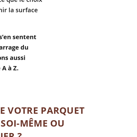
ir la surface
 s’en sentent
arrage du
ons
aussi
 A à Z
.
DE VOTRE PARQUET
E SOI-MÊME OU
ER ?