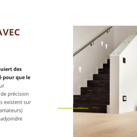
AVEC
uiert des
é pour que le
ur
 de précision
s existent sur
 amateurs)
s’adjoindre