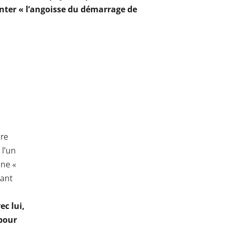
ter « l’angoisse du démarrage de
re
l’un
ne «
sant
ec lui,
 pour