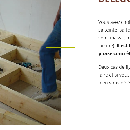
Vous avez choi
sa teinte, sa t
semi-massif, mu
laminé).
Il es
phase concrèt
Deux cas de fi
faire et si vou
bien vous délé