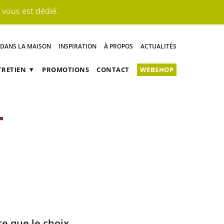
 vous est dédié.
 DANS LA MAISON
INSPIRATION
À PROPOS
ACTUALITÉS
TRETIEN
PROMOTIONS
CONTACT
WEBSHOP
E PARQUET EN BOIS
T
VERNIS
IEUR
e que le choix