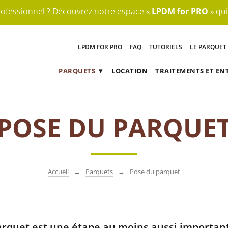
rofessionnel ? Découvrez notre espace «
LPDM for PRO
» qui
LPDM FOR PRO
FAQ
TUTORIELS
LE PARQUET
PARQUETS
LOCATION
TRAITEMENTS ET EN
PARQUET MASSIF
TRAITEMENTS ET ENTRETIEN D
POSE DU PARQUE
PARQUET
VITRIFICATION | 
MULTICOUCHES
HUILES
PARQUET STRATIFIÉS |
HUILE D’EXTÉR
PARQUET LAMINÉS
Accueil
Parquets
Pose du parquet
POSE DU PARQUET
arquet est une étape au moins aussi important