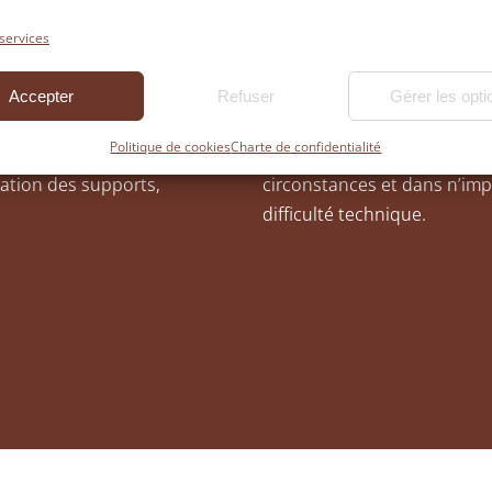
 services
ns peuvent apporter leurs
Cette transmission de conn
Accepter
Refuser
Gérer les opti
ui en font la demande.
de notre ADN. Nous sommes e
Politique de cookies
Charte de confidentialité
es habitués à expliquer
parquets que nous tenons à 
ation des supports,
circonstances et dans n’impo
)
difficulté technique.