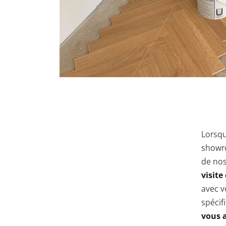
Lorsqu
showro
de nos
visite
avec v
spécifi
vous a