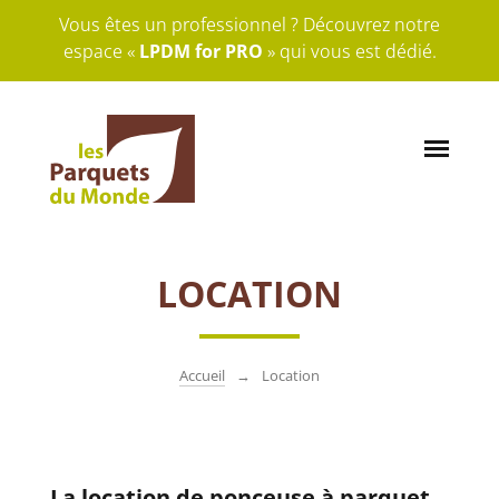
Vous êtes un professionnel ? Découvrez notre
espace «
LPDM for PRO
» qui vous est dédié.
LOCATION
Accueil
Location
La location de ponceuse à parquet