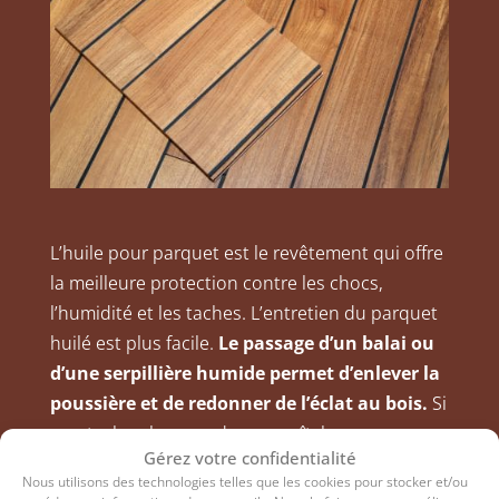
L’huile pour parquet est le revêtement qui offre
la meilleure protection contre les chocs,
l’humidité et les taches. L’entretien du parquet
huilé est plus facile.
Le passage d’un balai ou
d’une serpillière humide permet d’enlever la
poussière et de redonner de l’éclat au bois.
Si
une tache plus grande apparaît, le savon
Gérez votre confidentialité
spécial pour parquet huilé
est l’outil efficace
Nous utilisons des technologies telles que les cookies pour stocker et/ou
dont vous aurez besoin pour l’éliminer