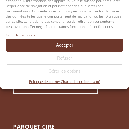
accéder aux informations des appareils. Nous le faisons pour améliorer
définitivement. Une fine couche d’huile devra
l’expérience de navigation et pour afficher des publicités (non-)
personnalisées. Consentir à ces technologies nous permettra de traiter
être appliquée tous les 6 à 12 mois selon le
des données telles que le comportement de navigation ou les ID uniques
type d’huile et l’intensité du passage sur le
sur ce site. Le fait de ne pas consentir ou de retirer son consentement
peut avoir un effet négatif sur certaines fonctionnalités et fonctions.
parquet. Cette application régulière se fait sans
Gérer les services
qu’un ponçage ne soit nécessaire. Si des
marques ou des rayures sont apparues, un
Accepter
simple égrenage avant le passage de la couche
Refuser
d’huile les fera disparaître.
Gérer les options
Politique de cookies
Charte de confidentialité
NOS ASTUCES POUR PARQUET HUILÉ
PARQUET CIRÉ