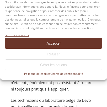
Nous utilisons des technologies telles que les cookies pour stocker et/ou
accéder aux informations des appareils. Nous le faisons pour améliorer
l’expérience de navigation et pour afficher des publicités (non-)
Le vernis Devo Lignum Pura, en plus d’être
personnalisées. Consentir à ces technologies nous permettra de traiter
des données telles que le comportement de navigation ou les ID uniques
parfaitement invisible, est également : durable,
sur ce site. Le fait de ne pas consentir ou de retirer son consentement
biologique, résistant à l’usure, facile à appliquer
peut avoir un effet négatif sur certaines fonctionnalités et fonctions.
et à entretenir.
Gérer les services
Accepter
Impossible vous pensez ?
Refuser
Jusqu’à présent, lorsque vous achetiez des
produits biologiques, vous avez toujours dû
Gérer les options
faire des compromis sur les performances de
Politique de cookies
Charte de confidentialité
ces produits. Organique ou écologique
n’étaient généralement pas résistant à l’usure
ni toujours pratique à appliquer.
Les techniciens du laboratoire belge de Devo
ont travaillé sur une formule de vernis