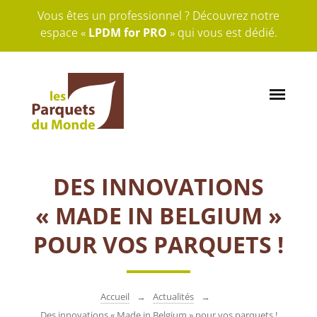
Vous êtes un professionnel ? Découvrez notre
espace «
LPDM for PRO
» qui vous est dédié.
DES INNOVATIONS
« MADE IN BELGIUM »
POUR VOS PARQUETS !
Accueil
Actualités
Des innovations « Made in Belgium » pour vos parquets !