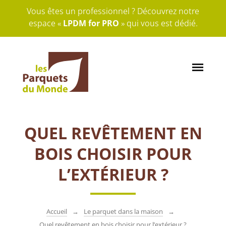
Vous êtes un professionnel ? Découvrez notre
espace «
LPDM for PRO
» qui vous est dédié.
QUEL REVÊTEMENT EN
BOIS CHOISIR POUR
L’EXTÉRIEUR ?
Accueil
Le parquet dans la maison
Quel revêtement en bois choisir pour l’extérieur ?