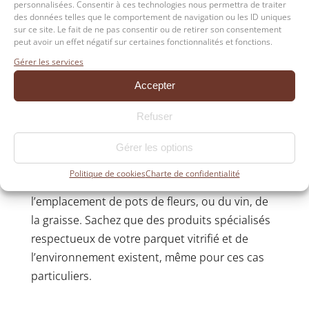
personnalisées. Consentir à ces technologies nous permettra de traiter
applications par exemple.
des données telles que le comportement de navigation ou les ID uniques
sur ce site. Le fait de ne pas consentir ou de retirer son consentement
Des professionnels du parquet utiliseront
une
peut avoir un effet négatif sur certaines fonctionnalités et fonctions.
auto-laveuse polisseuse
pour ces opérations
Gérer les services
mais un particulier peut aisément réussir son
Accepter
entretien avec les ustensiles de ménage
courant comme une serpillière micro-fibre, un
Refuser
balai et un chiffon.
Gérer les options
Il peut arriver cependant que des taches
Politique de cookies
Charte de confidentialité
persistent
, comme des auréoles d’eau à
l’emplacement de pots de fleurs, ou du vin, de
la graisse. Sachez que des produits spécialisés
respectueux de votre parquet vitrifié et de
l’environnement existent, même pour ces cas
particuliers.