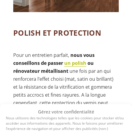
POLISH ET PROTECTION
Pour un entretien parfait,
nous vous
conseillons de passer
un polish
ou
rénovateur métallisant
une fois par an qui
renforcera l’effet choisi (mat, satin ou brillant)
et la résistance de la vitrification et gommera
petits accrocs et fines rayures. A la longue
cependant, cette protection du vernis peut
s’écailler. Il est alors recommandé de le décaper
Gérez votre confidentialité
Nous utilisons des technologies telles que les cookies pour stocker et/ou
avec un détergent métallisant avant la pose du
accéder aux informations des appareils. Nous le faisons pour améliorer
nouveau polish, une fois toutes les 5
l’expérience de navigation et pour afficher des publicités (non-)