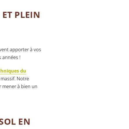
ET PLEIN
uvent apporter à vos
s années !
echniques du
 massif. Notre
r mener à bien un
SOL EN