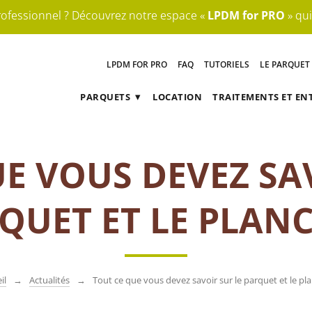
rofessionnel ? Découvrez notre espace «
LPDM for PRO
» qui
LPDM FOR PRO
FAQ
TUTORIELS
LE PARQUET
PARQUETS
LOCATION
TRAITEMENTS ET EN
PARQUET MASSIF
TRAITEMENTS ET ENTRETIEN D
E VOUS DEVEZ SA
PARQUET
VITRIFICATION | 
MULTICOUCHES
HUILES
QUET ET LE PLAN
PARQUET STRATIFIÉS |
HUILE D’EXTÉR
PARQUET LAMINÉS
POSE DU PARQUET
il
Actualités
Tout ce que vous devez savoir sur le parquet et le pl