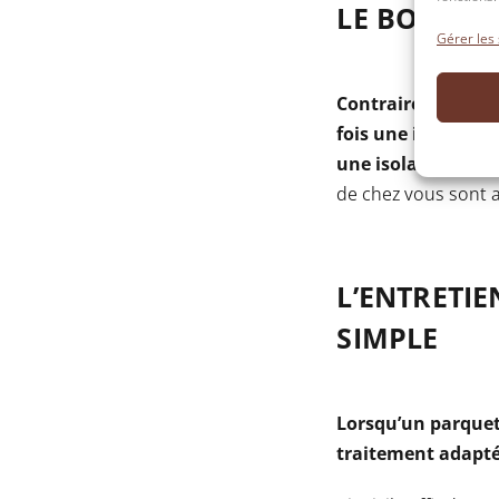
LE BOIS OF
Gérer les
Contrairement à d’
fois une isolation
une isolation pho
de chez vous sont a
L’ENTRETI
SIMPLE
Lorsqu’un parquet 
traitement adaptés 