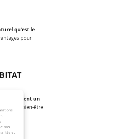
urel qu’est le
vantages pour
BITAT
ure également un
ez un tel bien-être
rmations
es
s
ne pas
alités et