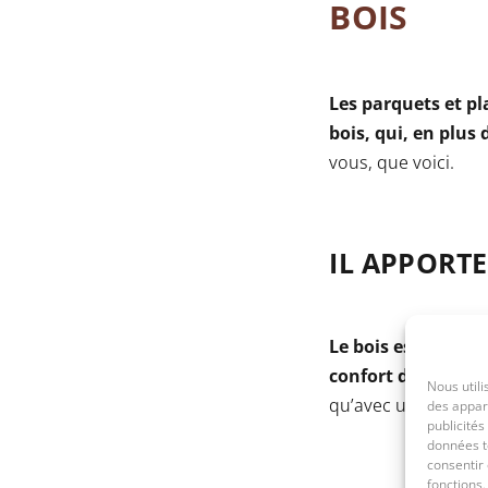
BOIS
Les parquets et p
bois, qui, en plus
vous, que voici.
IL APPORT
Le bois est recon
confort de vie co
Nous utili
qu’avec un revêteme
des appare
publicités
données te
consentir 
fonctions.