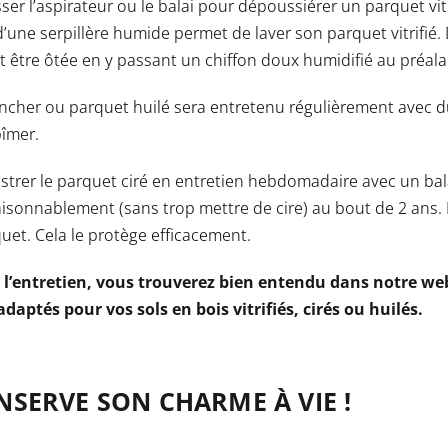
passer l’aspirateur ou le balai pour dépoussiérer un parquet vi
’une serpillère humide permet de laver son parquet vitrifi
 être ôtée en y passant un chiffon doux humidifié au préala
ancher ou parquet huilé sera entretenu régulièrement avec 
bîmer.
 lustrer le parquet ciré en entretien hebdomadaire avec un bal
raisonnablement (sans trop mettre de cire) au bout de 2 ans. Il
uet. Cela le protège efficacement.
er l’entretien, vous trouverez bien entendu dans notre 
daptés pour vos sols en bois vitrifiés, cirés ou huilés.
NSERVE SON CHARME À VIE !