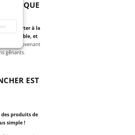
T PHONIQUE
ons
ous apporter à la
 appréciable, et
 et ceux provenant
ins gênants.
NCHER EST
 des produits de
lus simple !