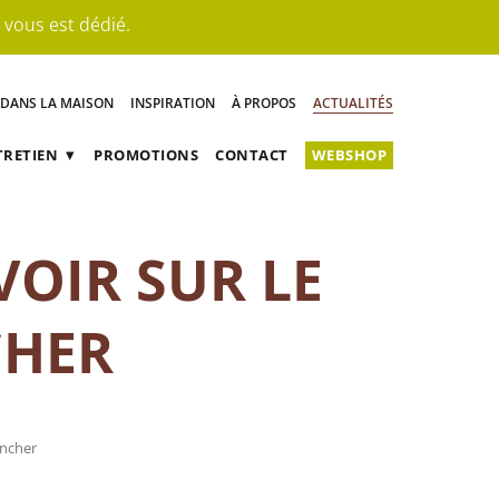
 vous est dédié.
 DANS LA MAISON
INSPIRATION
À PROPOS
ACTUALITÉS
TRETIEN
PROMOTIONS
CONTACT
WEBSHOP
E PARQUET EN BOIS
VOIR SUR LE
VERNIS
CHER
IEUR
ancher