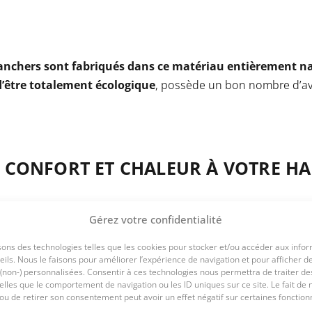
lanchers sont fabriqués dans ce matériau entièrement nat
 d’être totalement écologique
, possède un bon nombre d’a
E CONFORT ET CHALEUR À VOTRE HA
Gérez votre confidentialité
nu pour apporter une chaleur intense au sol, ce qui proc
mplètement unique dans une habitation.
Vous ne ressentir
sons des technologies telles que les cookies pour stocker et/ou accéder aux info
nt de sol en bois.
ils. Nous le faisons pour améliorer l’expérience de navigation et pour afficher d
 (non-) personnalisées. Consentir à ces technologies nous permettra de traiter de
lles que le comportement de navigation ou les ID uniques sur ce site. Le fait de 
ou de retirer son consentement peut avoir un effet négatif sur certaines fonctionn