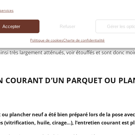
FRE DE L’ISOLATION THERMIQUE E
 services
Accepter
Refuser
Gérer les opti
autres matériaux, un sol en bois est très efficace pour v
 thermique, avec une conservation de la chaleur toujours
Politique de cookies
Charte de confidentialité
nique.
Les bruits provenant des logements voisins du vôtre
insi très largement atténués, voir étouffés et sont donc mo
EN COURANT D’UN PARQUET OU PLA
ou plancher neuf a été bien préparé lors de la pose avec
(vitrification, huile, cirage…), l’entretien courant est p