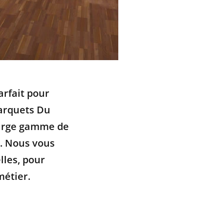
arfait pour
Parquets Du
large gamme de
s. Nous vous
lles, pour
métier.