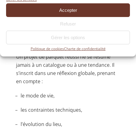
Accepter
UNE VISION GLOBALE, AU-
Refuser
DELÀ DU PRODUIT
Gérer les options
Politique de cookies
Charte de confidentialité
Un projet de parquet réussi ne se résume
jamais à un catalogue ou à une tendance. Il
s’inscrit dans une réflexion globale, prenant
en compte :
le mode de vie,
les contraintes techniques,
l’évolution du lieu,